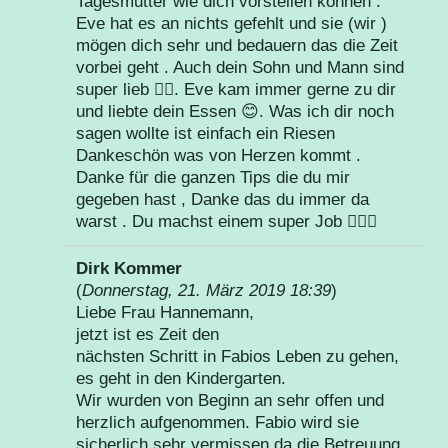
Tagesmutter wie dich vorstellen können .
Eve hat es an nichts gefehlt und sie (wir )
mögen dich sehr und bedauern das die Zeit
vorbei geht . Auch dein Sohn und Mann sind
super lieb 👌🏻. Eve kam immer gerne zu dir
und liebte dein Essen 😊. Was ich dir noch
sagen wollte ist einfach ein Riesen
Dankeschön was von Herzen kommt .
Danke für die ganzen Tips die du mir
gegeben hast , Danke das du immer da
warst . Du machst einem super Job 👌🏻😊
Dirk Kommer
(
Donnerstag, 21. März 2019 18:39
)
Liebe Frau Hannemann,
jetzt ist es Zeit den
nächsten Schritt in Fabios Leben zu gehen,
es geht in den Kindergarten.
Wir wurden von Beginn an sehr offen und
herzlich aufgenommen. Fabio wird sie
sicherlich sehr vermissen da die Betreuung